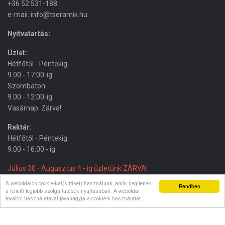
+36 52 531-188
e-mail: info@tseramik.hu
Nyitvatartás:
Üzlet:
Hétfőtől - Péntekig:
9.00 - 17:00-ig
Szombaton:
9.00 - 12:00-ig
Vasárnap: Zárva!
Raktár:
Hétfőtől - Péntekig:
9.00 - 16.00 - ig
Július 30 - Augusztus 4 - ig üzletünk ZÁRVA!
A weboldalon cookie-kat(sütiket) használunk, amik segítenek
Rendben
a lehető legjobb szolgáltatások nyújtásában. A weboldal
további használatával jóváhagyja a cookie-k használatát.
© 2024 T-SERAMIK.HU. Minden jog fenntartva.