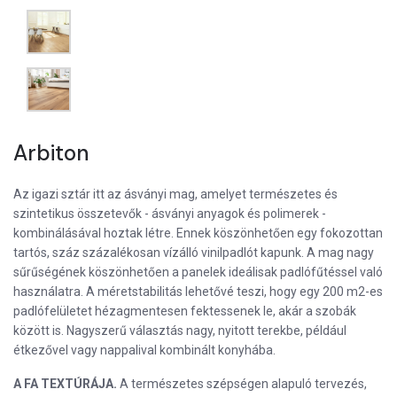
Arbiton
Az igazi sztár itt az ásványi mag, amelyet természetes és
szintetikus összetevők - ásványi anyagok és polimerek -
kombinálásával hoztak létre. Ennek köszönhetően egy fokozottan
tartós, száz százalékosan vízálló vinilpadlót kapunk. A mag nagy
sűrűségének köszönhetően a panelek ideálisak padlófűtéssel való
használatra. A méretstabilitás lehetővé teszi, hogy egy 200 m2-es
padlófelületet hézagmentesen fektessenek le, akár a szobák
között is. Nagyszerű választás nagy, nyitott terekbe, például
étkezővel vagy nappalival kombinált konyhába.
A FA TEXTÚRÁJA.
A természetes szépségen alapuló tervezés,