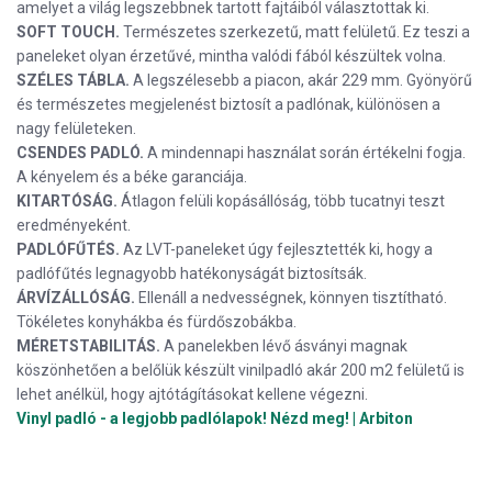
amelyet a világ legszebbnek tartott fajtáiból választottak ki.
SOFT TOUCH.
Természetes szerkezetű, matt felületű. Ez teszi a
paneleket olyan érzetűvé, mintha valódi fából készültek volna.
SZÉLES TÁBLA.
A legszélesebb a piacon, akár 229 mm. Gyönyörű
és természetes megjelenést biztosít a padlónak, különösen a
nagy felületeken.
CSENDES PADLÓ.
A mindennapi használat során értékelni fogja.
A kényelem és a béke garanciája.
KITARTÓSÁG.
Átlagon felüli kopásállóság, több tucatnyi teszt
eredményeként.
PADLÓFŰTÉS.
Az LVT-paneleket úgy fejlesztették ki, hogy a
padlófűtés legnagyobb hatékonyságát biztosítsák.
ÁRVÍZÁLLÓSÁG.
Ellenáll a nedvességnek, könnyen tisztítható.
Tökéletes konyhákba és fürdőszobákba.
MÉRETSTABILITÁS.
A panelekben lévő ásványi magnak
köszönhetően a belőlük készült vinilpadló akár 200 m2 felületű is
lehet anélkül, hogy ajtótágításokat kellene végezni.
Vinyl padló - a legjobb padlólapok! Nézd meg! | Arbiton