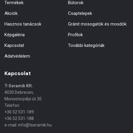
Termékek
Bútorok
Akciók
Csaptelepek
Hasznos tanácsok
Gránit mosogatók és mosdók
Képgaléria
Profilok
Kapcsolat
További kategóriák
Adatvédelem
Kapcsolat
T-Seramik Kft.
4030 Debrecen,
Monostorpályi út 30.
Telefon:
+36 52 531-189
+36 52 531-188
e-mail: info@tseramik.hu