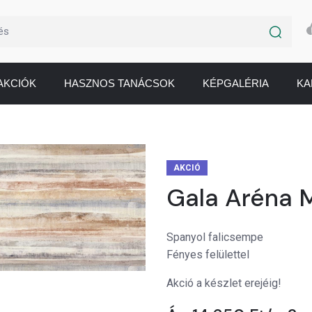
AKCIÓK
HASZNOS TANÁCSOK
KÉPGALÉRIA
KA
AKCIÓ
Gala Aréna 
Spanyol falicsempe
Fényes felülettel
Akció a készlet erejéig!