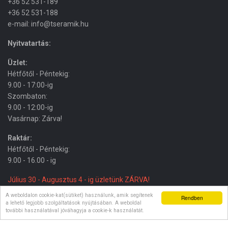
+36 52 531-189
+36 52 531-188
e-mail: info@tseramik.hu
Nyitvatartás:
Üzlet:
Hétfőtől - Péntekig:
9.00 - 17:00-ig
Szombaton:
9.00 - 12:00-ig
Vasárnap: Zárva!
Raktár:
Hétfőtől - Péntekig:
9.00 - 16.00 - ig
Július 30 - Augusztus 4 - ig üzletünk ZÁRVA!
A weboldalon cookie-kat(sütiket) használunk, amik segítenek
Rendben
a lehető legjobb szolgáltatások nyújtásában. A weboldal
további használatával jóváhagyja a cookie-k használatát.